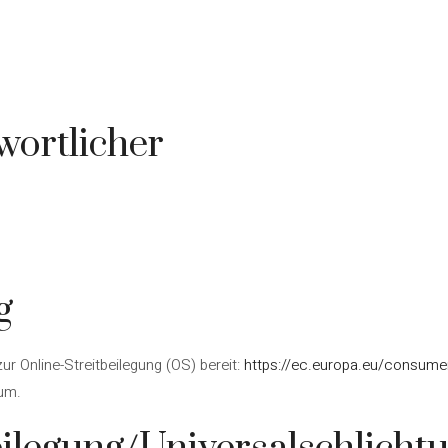
wortlicher
g
ur Online-Streitbeilegung (OS) bereit:
https://ec.europa.eu/consume
um.