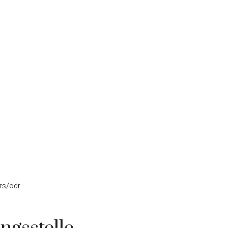
rs/odr
.